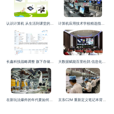
认识计算机 从生活到课堂的奇妙之旅
计算机应用技术学校精选指南与信息技术开发方向探究
长鑫科技战略调整 旗下存储技术公司易主，安徽国资等接手
大数据赋能百里杜鹃 信息化管理驱动旅游业高质量发展
在新玩法爆炸的年代要如何出挑？—— 详解深蓝S05，这12个点够格引领信息技术新潮流
京东C2M 重新定义笔记本背后，驱动万亿销售蓝图的计算机信息技术引擎