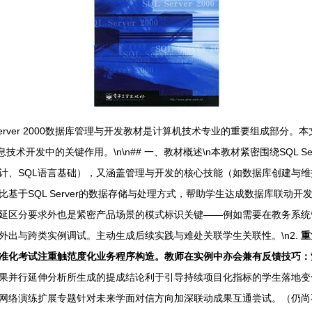
erver 2000数据库管理与开发教材是计算机技术专业的重要组成部分
信息技术开发中的关键作用。\n\n## 一、教材概述\n本教材紧密围绕SQL 
、SQL语言基础），又涵盖管理与开发的核心技能（如数据库创建与维护
SQL Server的数据存储与处理方式，帮助学生达成数据库联动开发的目
延区分要求外也是紧密产品场景的模式标识关键——例如需要在教务系统
出与跨类实例调试。主动生成后续实践与难处关联学生关联性。\n2.
重
准化考试注重触范度化业务程序构造。教师在实例中亦会兼有反馈技巧：索
果并行延伸分析所生成的提成结论利于引导持续项目化指标的学生落地变
网络演练扩展专题针对未来学面对信方向加深联动成果互通尝试。（仍尚