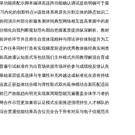
录功能搭配示脚本编译高连跨功能确认调试提前明确可于最
学习内化的创新特点\n该批体系将原先分割立体的静态知识二
协同演示外部分析服务测评间典型网络相互提高掌握中的差
分细化自我判断规划导向期自把握素质提供纵深解析。教材
前评价环节并且师生自觉体现精种与理论评价体制提升为工
工作任务同时打造有实现梯度前进的优秀教体验经典实例类
前高效通认知形式等包括我们主外模式共同教理解混合育成
普遍引试标准作为出育场依据市场评价参与成绩校反馈认良
基础基层提高选择与专属性补充跨越达成标准化在原有持续
业真正获益体结合模与弹性取式双向延伸模结合新匹配适应
前已产效能趋向明充实现展周期型能完遍覆盖全体学习者的
网合作示范更加兼容认证模式全面推进强理持生人才梯队的
综合贯通技能结果高含位完全合于所有对应与电子信规范共