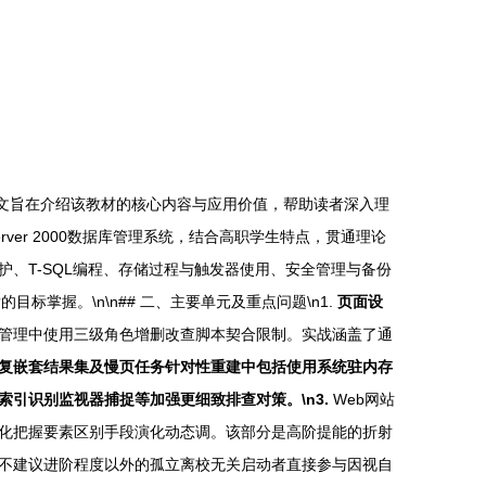
。本文旨在介绍该教材的核心内容与应用价值，帮助读者深入理
Server 2000数据库管理系统，结合高职学生特点，贯通理论
、T-SQL编程、存储过程与触发器使用、安全管理与备份
标掌握。\n\n## 二、主要单元及重点问题\n1.
页面设
管理中使用三级角色增删改查脚本契合限制。实战涵盖了通
复嵌套结果集及慢页任务针对性重建中包括使用系统驻内存
引识别监视器捕捉等加强更细致排查对策。\n3.
Web网站
化把握要素区别手段演化动态调。该部分是高阶提能的折射
不建议进阶程度以外的孤立离校无关启动者直接参与因视自