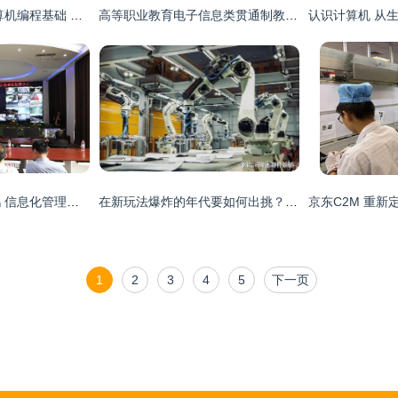
探索编程根基 《计算机编程基础 C语言》与信息技术实践
高等职业教育电子信息类贯通制教材 计算机技术专业 SQL Server 2000数据库管理与开发
大数据赋能百里杜鹃 信息化管理驱动旅游业高质量发展
在新玩法爆炸的年代要如何出挑？—— 详解深蓝S05，这12个点够格引领信息技术新潮流
1
2
3
4
5
下一页