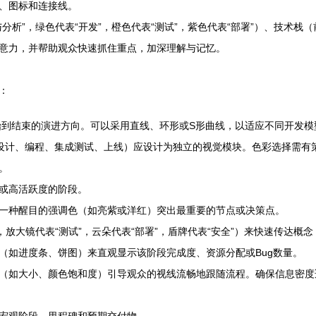
、图标和连接线。
分析”，绿色代表“开发”，橙色代表“测试”，紫色代表“部署”）、技术
意力，并帮助观众快速抓住重点，加深理解与记忆。
：
始到结束的演进方向。可以采用直线、环形或S形曲线，以适应不同开发模
UX设计、编程、集成测试、上线）应设计为独立的视觉模块。色彩选择需有
。
或高活跃度的阶段。
一种醒目的强调色（如亮紫或洋红）突出最重要的节点或决策点。
，放大镜代表“测试”，云朵代表“部署”，盾牌代表“安全”）来快速传达概
（如进度条、饼图）来直观显示该阶段完成度、资源分配或Bug数量。
（如大小、颜色饱和度）引导观众的视线流畅地跟随流程。确保信息密度