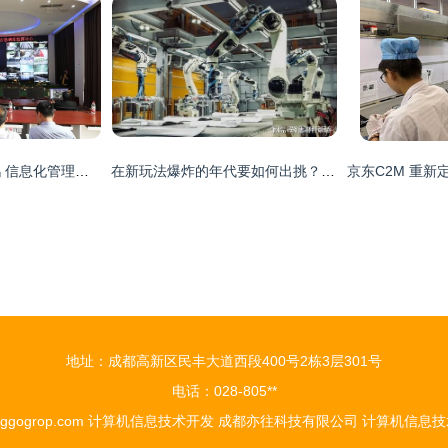
大数据赋能百里杜鹃 信息化管理驱动旅游业高质量发展
在新玩法爆炸的年代要如何出挑？—— 详解深蓝S05，这12个点够格引领信息技术新潮流
地址：成都高新区民丰大道西段400号2栋3层301号
电话：028-805**
ggogrop.com
计算机信息技术开发
成都亦往科技有限公司
计算机信息技