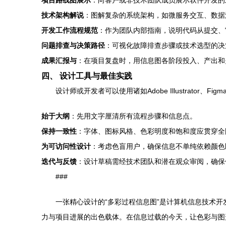
项目路线图展示
：向客户或非技术团队成员展示软件开发的
技术架构解说
：图解复杂的系统架构，如微服务交互、数据
开发工作流程规范
：作为团队内部指南，说明代码从提交、审
问题排查与决策路径
：可视化故障排查步骤或技术选型的决
成果汇报与
：在项目复盘时，用信息图各阶段投入、产出和
四、 设计工具与最佳实践
设计师或开发者可以使用诸如Adobe Illustrator、Figm
始于大纲
：先用文字厘清所有流程步骤和信息点。
保持一致性
：字体、图标风格、色彩明度和饱和度应贯穿全
为可访问性设计
：考虑色盲用户，确保信息不单纯依赖颜色
迭代与反馈
：设计草稿需经技术团队和潜在观众审阅，确保
###
一张精心设计的“多彩过程信息图”是计算机信息技术
力与项目进展的出色载体。在信息过载的今天，让色彩与图