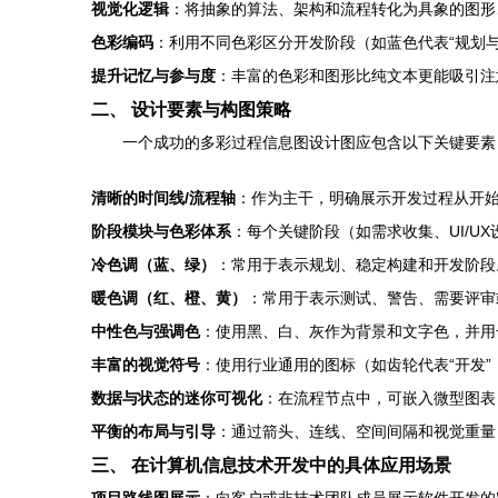
视觉化逻辑
：将抽象的算法、架构和流程转化为具象的图形
色彩编码
：利用不同色彩区分开发阶段（如蓝色代表“规划与
提升记忆与参与度
：丰富的色彩和图形比纯文本更能吸引注
二、 设计要素与构图策略
一个成功的多彩过程信息图设计图应包含以下关键要素
清晰的时间线/流程轴
：作为主干，明确展示开发过程从开
阶段模块与色彩体系
：每个关键阶段（如需求收集、UI/
冷色调（蓝、绿）
：常用于表示规划、稳定构建和开发阶段
暖色调（红、橙、黄）
：常用于表示测试、警告、需要评审
中性色与强调色
：使用黑、白、灰作为背景和文字色，并用
丰富的视觉符号
：使用行业通用的图标（如齿轮代表“开发”
数据与状态的迷你可视化
：在流程节点中，可嵌入微型图表
平衡的布局与引导
：通过箭头、连线、空间间隔和视觉重量
三、 在计算机信息技术开发中的具体应用场景