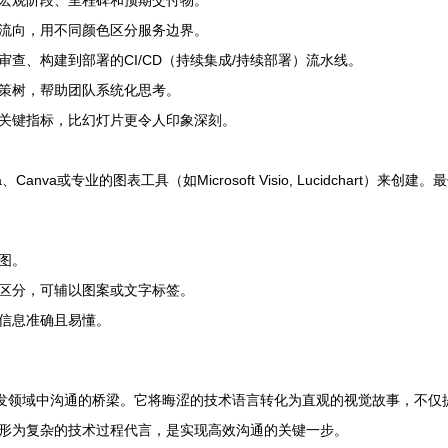
宏观阶段、里程碑和预期交付物。
流向，用不同颜色区分服务边界。
查、构建到部署的CI/CD（持续集成/持续部署）流水线。
策树，帮助团队系统化思考。
关键指标，比幻灯片更令人印象深刻。
a、Canva或专业的图表工具（如Microsoft Visio, Lucidchart）来创
图。
区分，可辅以图案或文字标签。
信息准确且易懂。
开发领域中沟通的桥梁。它将晦涩的技术语言转化为直观的视觉故事，不仅
形为复杂的技术过程代言，是实现高效沟通的关键一步。